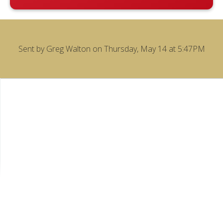
Sent by
Greg Walton
on Thursday, May 14 at 5:47PM